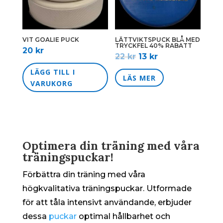
alternativen
kan
väljas
VIT GOALIE PUCK
LÄTTVIKTSPUCK BLÅ MED
TRYCKFEL 40% RABATT
på
20
kr
Det
Det
22
kr
13
kr
produktsidan
ursprungliga
nuvarande
LÄGG TILL I
priset
priset
LÄS MER
VARUKORG
var:
är:
22 kr.
13 kr.
Optimera din träning med våra
träningspuckar!
Förbättra din träning med våra
högkvalitativa träningspuckar. Utformade
för att tåla intensivt användande, erbjuder
dessa
puckar
optimal hållbarhet och