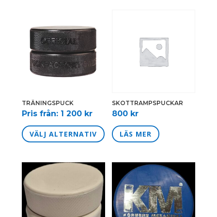
TRÄNINGSPUCK
SKOTTRAMPSPUCKAR
Pris från:
1 200
kr
800
kr
Den
VÄLJ ALTERNATIV
LÄS MER
här
produkten
har
flera
varianter.
De
olika