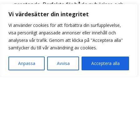
prestanda. Perfekta för både nybörjare och
Vi värdesätter din integritet
erfarna spelare. Våra träningspuckar hjälper
dig att finslipa dina färdigheter och ta ditt
Vi använder cookies för att förbättra din surfupplevelse,
spel till nästa nivå. Utforska och upptäck de
visa personligt anpassade annonser eller innehåll och
bästa träningspuckarna för dina behov.
analysera vår trafik. Genom att klicka på "Acceptera alla"
samtycker du till vår användning av cookies.
Anpassa
Avvisa
Acceptera alla
PUCKAR MED TRYCK
MATCHPUCKAR
TRÄNINGSPUCKAR
TILLBEHÖR