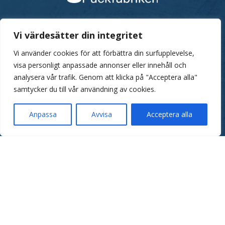
Puckfabriken i Ängelholm AB
Vi värdesätter din integritet
Epost: order@puckfabriken.se
Vi använder cookies för att förbättra din surfupplevelse,
Tel: 070 58 22 372
visa personligt anpassade annonser eller innehåll och
analysera vår trafik. Genom att klicka på "Acceptera alla"
samtycker du till vår användning av cookies.
Till butiken →
Anpassa
Avvisa
Acceptera alla
Puckar med tryck →
Allt du behöver veta om ishockeypuckar →
Villkor
→
Retur och reklamation
→
Cookies
→